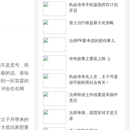
热血传奇手机版指挥官计划
开启
道士治疗效益最大化攻略
法师PK要考虑的那些事儿
传奇故事之重装上阵 上
绝不是卖号，而
逗狠的话。谁知
热血传奇名人史，太子丹退
来到一区雷霆的
游可能和黑社会有关！
了冲击住在网
法师和道士作战要提高操作
意识
法师单挑，聪慧应对才是王
道
被太子丹带来的
时大批玩家想要