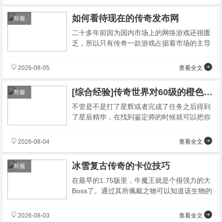
如何看待现在的传奇发布网
新服
二十多年前因为国内市场上的网络游戏还很匮
乏，所以只有传奇一款游戏占据着市场的主导
地位；而到了今天这个年代的时候，国内的游
2026-08-05
查看全文
[综合经验]传奇世界对60级的橙色披风经验
新服
不管是不是打了星辉或者完成了任务之后得到
了星辰精华，在找到鉴定师的时候就可以把你
的元神给放出来了，到了祭拜老者的地界就会
2026-08-04
查看全文
冰雪复古传奇的卡位技巧
新服
在最早的1.75版里，牛魔王就是个很强力的大
Boss了。通过其所佩戴之物可以知道该生物的
实力不凡、视域广阔无边，一旦遇到
2026-08-03
查看全文