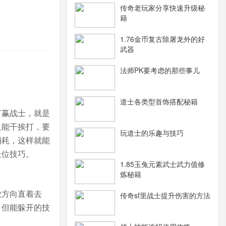
传奇老玩家分享快速升级秘
籍
1.76金币复古除屠龙外的好
武器
法师PK要考虑的那些事儿
道士各类型首饰搭配秘籍
打赢战士，就是
只能干挨打，要
玩道士的乐趣与技巧
消耗，这样就能
走位技巧。
1.85玉兔元素武士武力值修
炼秘籍
放方向直着去
传奇sf里战士提升伤害的方法
，但能躲开的技