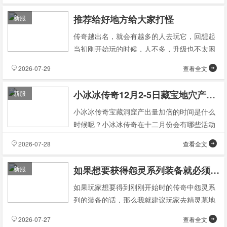
推荐给好地方给大家打怪
新服
传奇越出名，就会有越多的人去玩它，回想起
当初刚开始玩的时候，人不多，升级也不太困
难，但是现在感觉想要找到一个没有人的地方
2026-07-29
查看全文
升职都很困难。嘿
小冰冰传奇12月2-5日藏宝地穴产量翻倍公告木材、铁矿产量翻倍
新服
小冰冰传奇宝藏洞窟产出量加倍的时间是什么
时候呢？小冰冰传奇在十二月份会有哪些活动
呢？本次12月的新一轮活动中包含了很多内
2026-07-28
查看全文
容，并且其中有一
如果想要获得怨灵系列装备就必须进入精灵墓地
新服
如果玩家想要得到刚刚开始时的传奇中怨灵系
列的装备的话，那么我就建议玩家去精灵墓地
副本里面打怪。那么对于玩家爆出怨灵装备有
2026-07-27
查看全文
什么好处吗？精灵