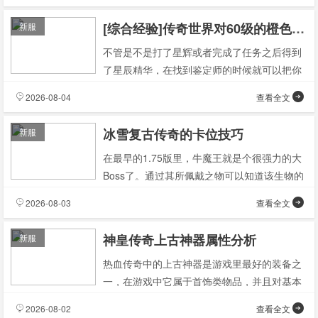
[综合经验]传奇世界对60级的橙色披风经验
新服
不管是不是打了星辉或者完成了任务之后得到
了星辰精华，在找到鉴定师的时候就可以把你
的元神给放出来了，到了祭拜老者的地界就会
2026-08-04
查看全文
有三块天魂灵石赠
冰雪复古传奇的卡位技巧
新服
在最早的1.75版里，牛魔王就是个很强力的大
Boss了。通过其所佩戴之物可以知道该生物的
实力不凡、视域广阔无边，一旦遇到就会有去
2026-08-03
查看全文
无回！并
神皇传奇上古神器属性分析
新服
热血传奇中的上古神器是游戏里最好的装备之
一，在游戏中它属于首饰类物品，并且对基本
属性加成很少，但是它的优点在于拥有很强力
2026-08-02
查看全文
特殊的技能效果上