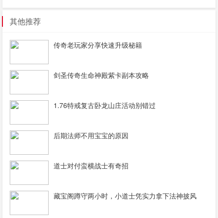
其他推荐
传奇老玩家分享快速升级秘籍
剑圣传奇生命神殿紫卡副本攻略
1.76特戒复古卧龙山庄活动别错过
后期法师不用宝宝的原因
道士对付蛮横战士有奇招
藏宝阁蹲守两小时，小道士凭实力拿下法神披风