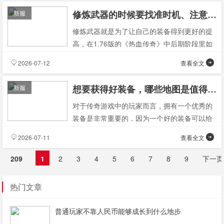
修炼武器的时候要找准时机、注意耐久、别沾PK值
新服
修炼武器就是为了让自己的装备得到更好的提
高，在1.76版的《热血传奇》中后期阶段里如
果不进行对兵器的学习和锻炼的话，那你的实
2026-07-12
查看全文
力就很难赶上
想要获得好装备，哪些地图是值得大家去的？
新服
对于传奇游戏中的玩家而言，拥有一个优秀的
装备是非常重要的，因为一个好的装备可以给
玩家的实力带来很大的提高，所以如果想要使
2026-07-11
查看全文
自己变得更强的话
209
1
2
3
4
5
6
7
8
9
下一页
热门文章
普通玩家不靠人民币能够成长到什么地步