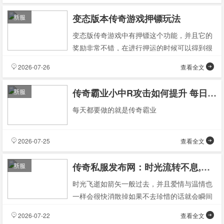
变态版本传奇游戏押镖玩法
新服
变态版传奇游戏中有押镖这个功能，并且它的
奖励非常不错，在进行押运的时候可以得到很
多的经验值和金钱之外还可能拿到稀有的武
2026-07-26
查看全文
器、防具等物品。押
传奇霸业小中R攻击如何提升 每日必做篇
新服
每天都要做的就是传奇霸业
2026-07-25
查看全文
传奇私服发布网：时光流转不息,英雄无悔,传奇无悔,青春无悔。
新服
时光飞逝如箭矢一般过去，并且爱情与温情也
一样会很快消散掉如果不去珍惜的话就会瞬间
消失不见。时间很长很漫长但是它不会改变事
2026-07-22
查看全文
物的本质所以这些