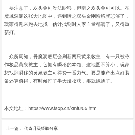
要注意了，双头金刚没法瞬移，但暗之双头金刚可以。在
魔域深渊这张大地图中，遇到暗之双头金刚瞬移就悲催了，
玩家得跑来跑去地找，估计找到时人家血量都满了，又得重
新打。
众所周知，骨魔洞底层会刷新两只黄泉教主，有一只被称
作极品黄泉教主，它拥有瞬移的本领。这地图不算小，玩家
想找到瞬移的黄泉教主可得费一番力气。要是能产出点好装
备还算值得，有时候打了半天没收获，那就尴尬了。
本文地址：https://www.fsop.cn/xinfu/55.html
上一篇：
传奇升级经验分享