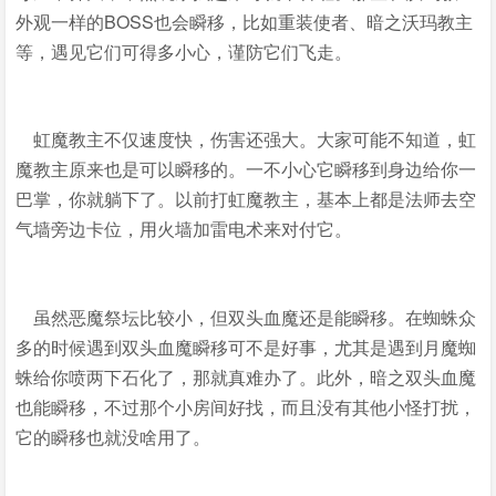
外观一样的BOSS也会瞬移，比如重装使者、暗之沃玛教主
等，遇见它们可得多小心，谨防它们飞走。
虹魔教主不仅速度快，伤害还强大。大家可能不知道，虹
魔教主原来也是可以瞬移的。一不小心它瞬移到身边给你一
巴掌，你就躺下了。以前打虹魔教主，基本上都是法师去空
气墙旁边卡位，用火墙加雷电术来对付它。
虽然恶魔祭坛比较小，但双头血魔还是能瞬移。在蜘蛛众
多的时候遇到双头血魔瞬移可不是好事，尤其是遇到月魔蜘
蛛给你喷两下石化了，那就真难办了。此外，暗之双头血魔
也能瞬移，不过那个小房间好找，而且没有其他小怪打扰，
它的瞬移也就没啥用了。