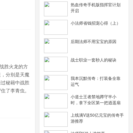
热血传奇手机版指挥官计划
开启
小法师省钱招宠心得（上）
后期法师不用宝宝的原因
战士职业一套秒人的秘诀
战胜火龙的方
装，分别是天魔
我本沉默传奇：打装备全靠
通过秘籍中战胜
运气
守住了李青虫。
小道士王者禁地蹲守半小
时，拿下全区第一把逍遥扇
上线满V送50亿元宝的传奇手
游推荐