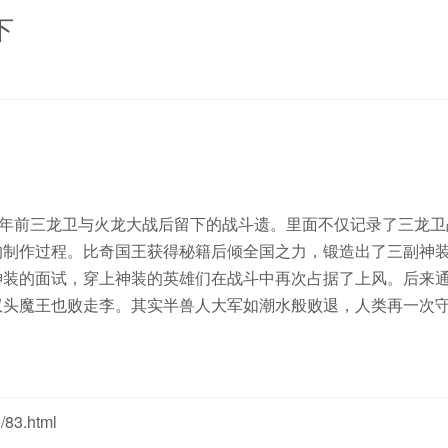
下
0年前三龙卫与火龙大战后留下的战斗遗。里面不仅记录了三龙卫
的制作过程。比奇国王获得秘籍后倾全国之力，锻造出了三副神
神装的面试，穿上神装的英雄们在战斗中再次占据了上风。后来
双头魔王也败走李。其实半兽人大军如潮水般败退，人类再一次
83.html