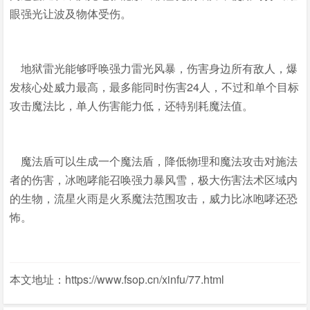
眼强光让波及物体受伤。
地狱雷光能够呼唤强力雷光风暴，伤害身边所有敌人，爆
发核心处威力最高，最多能同时伤害24人，不过和单个目标
攻击魔法比，单人伤害能力低，还特别耗魔法值。
魔法盾可以生成一个魔法盾，降低物理和魔法攻击对施法
者的伤害，冰咆哮能召唤强力暴风雪，极大伤害法术区域内
的生物，流星火雨是火系魔法范围攻击，威力比冰咆哮还恐
怖。
本文地址：https://www.fsop.cn/xinfu/77.html